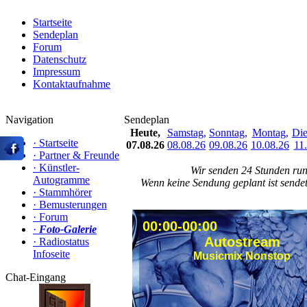
Startseite
Sendeplan
Forum
Datenschutz
Impressum
Kontaktaufnahme
Navigation
Sendeplan
Heute,
Samstag,
Sonntag,
Montag,
Die
·
Startseite
07.08.26
08.08.26
09.08.26
10.08.26
11
·
Partner & Freunde
·
Künstler-
Wir senden 24 Stunden run
Autogramme
Wenn keine Sendung geplant ist sende
·
Stammhörer
·
Bemusterungen
·
Forum
00:00-00:00
·
Foto-Galerie
Autostream
·
Radiostatus
Infoseite
Musicmix Nonstop
Chat-Eingang