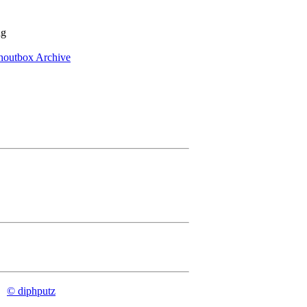
ag
houtbox Archive
© diphputz