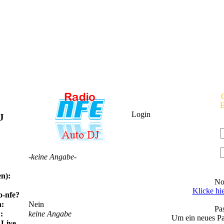
E
Login
J
-keine Angabe-
n):
No
Klicke hi
o-nfe?
h:
Nein
Pa
:
keine Angabe
Um ein neues P
Live-