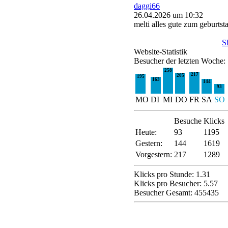
daggi66
26.04.2026 um 10:32
melti alles gute zum geburtst
S
Website-Statistik
Besucher der letzten Woche:
258
217
205
195
163
144
93
MO
DI
MI
DO
FR
SA
SO
Besuche
Klicks
Heute:
93
1195
Gestern:
144
1619
Vorgestern:
217
1289
Klicks pro Stunde: 1.31
Klicks pro Besucher: 5.57
Besucher Gesamt: 455435