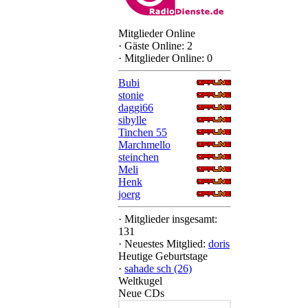
Mitglieder Online
·
Gäste Online: 2
·
Mitglieder Online: 0
Bubi
stonie
daggi66
sibylle
Tinchen 55
Marchmello
steinchen
Meli
Henk
joerg
·
Mitglieder insgesamt:
131
·
Neuestes Mitglied:
doris
Heutige Geburtstage
·
sahade sch (26)
Weltkugel
Neue CDs