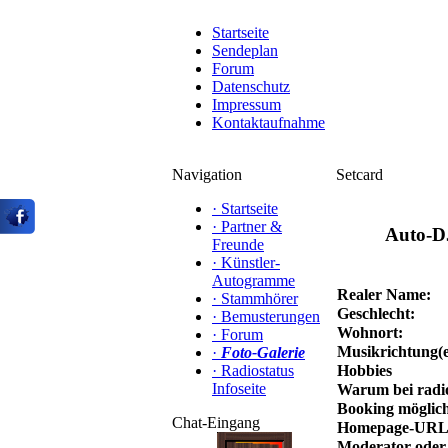
Startseite
Sendeplan
Forum
Datenschutz
Impressum
Kontaktaufnahme
Navigation
Setcard
·
Startseite
·
Partner &
Auto-D
Freunde
·
Künstler-
Autogramme
Realer Name:
·
Stammhörer
Geschlecht:
·
Bemusterungen
Wohnort:
·
Forum
Musikrichtung(e
·
Foto-Galerie
·
Radiostatus
Hobbies
Infoseite
Warum bei radi
Booking möglic
Chat-Eingang
Homepage-URL
Moderator oder 