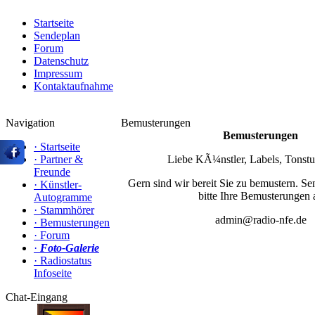
Startseite
Sendeplan
Forum
Datenschutz
Impressum
Kontaktaufnahme
Navigation
Bemusterungen
Bemusterungen
·
Startseite
·
Partner &
Liebe KÃ¼nstler, Labels, Tonstud
Freunde
Gern sind wir bereit Sie zu bemustern. S
·
Künstler-
bitte Ihre Bemusterungen 
Autogramme
·
Stammhörer
admin@radio-nfe.de
·
Bemusterungen
·
Forum
·
Foto-Galerie
·
Radiostatus
Infoseite
Chat-Eingang