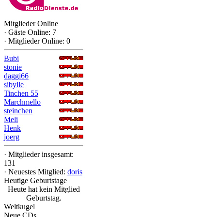
Mitglieder Online
·
Gäste Online: 7
·
Mitglieder Online: 0
Bubi
stonie
daggi66
sibylle
Tinchen 55
Marchmello
steinchen
Meli
Henk
joerg
·
Mitglieder insgesamt:
131
·
Neuestes Mitglied:
doris
Heutige Geburtstage
Heute hat kein Mitglied
Geburtstag.
Weltkugel
Neue CDs