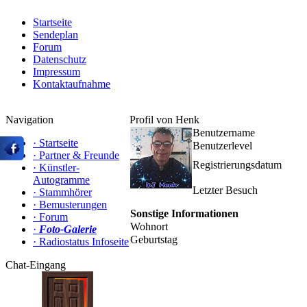
Startseite
Sendeplan
Forum
Datenschutz
Impressum
Kontaktaufnahme
Navigation
Profil von Henk
Benutzername
·
Startseite
Benutzerlevel
·
Partner & Freunde
Registrierungsdatum
·
Künstler-
Autogramme
Letzter Besuch
·
Stammhörer
·
Bemusterungen
Sonstige Informationen
·
Forum
Wohnort
·
Foto-Galerie
Geburtstag
·
Radiostatus Infoseite
Chat-Eingang