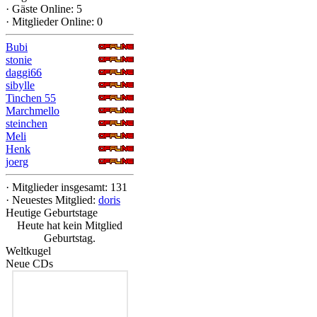
·
Gäste Online: 5
·
Mitglieder Online: 0
Bubi
stonie
daggi66
sibylle
Tinchen 55
Marchmello
steinchen
Meli
Henk
joerg
·
Mitglieder insgesamt: 131
·
Neuestes Mitglied:
doris
Heutige Geburtstage
Heute hat kein Mitglied
Geburtstag.
Weltkugel
Neue CDs